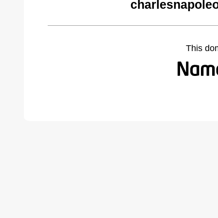
charlesnapole
This do